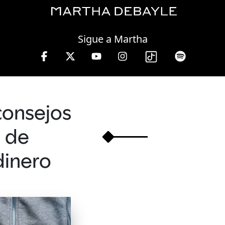
Thursday, 06 August, 2026
Sigue a Martha
 hrs.
consejos
de
dinero