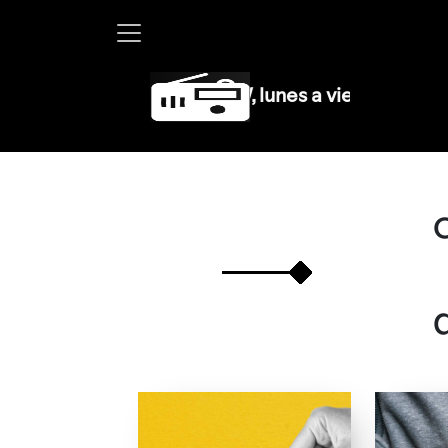
Martha Debayle en W, lunes a viernes de 10 a 13