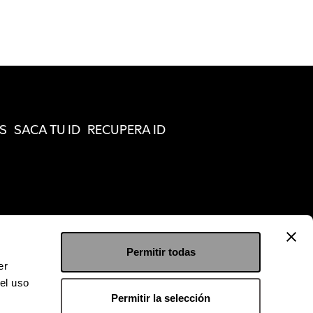
S
SACA TU ID
RECUPERA ID
Permitir todas
er
el uso
Permitir la selección