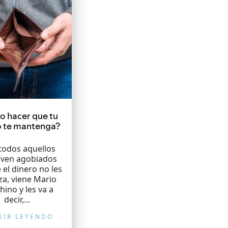
 hacer que tu
o te mantenga?
todos aquellos
iven agobiados
el dinero no les
za, viene Mario
hino y les va a
decir,...
UIR LEYENDO