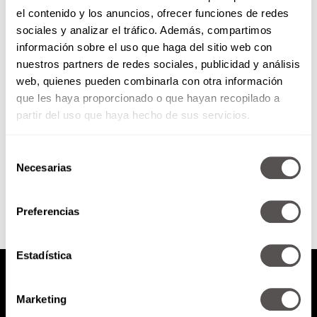
el contenido y los anuncios, ofrecer funciones de redes
El arte de contratar
sociales y analizar el tráfico. Además, compartimos
información sobre el uso que haga del sitio web con
nuestros partners de redes sociales, publicidad y análisis
Un empleado mal contratado te
web, quienes pueden combinarla con otra información
cuesta entre uno y 15 años de
que les haya proporcionado o que hayan recopilado a
salario.
partir del uso que haya hecho de sus servicios.
Selección
SEGUIR LEYENDO
Necesarias
de
consentimiento
Preferencias
Estadística
Marketing