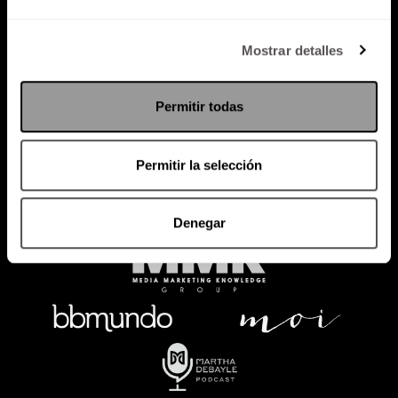
Política de Privacidad
Mostrar detalles
PODCAST
RADIO
MARTHA
EVENTOS
Permitir todas
PRODUCTOS
SACA TU ID
RECUPERA ID
Permitir la selección
Denegar