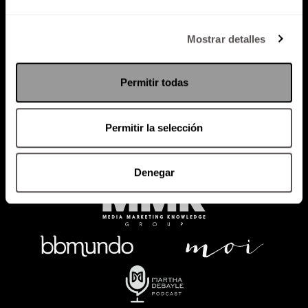
Política de Privacidad
Mostrar detalles
PODCAST
RADIO
MARTHA
EVENTOS
Permitir todas
PRODUCTOS
SACA TU ID
RECUPERA ID
Permitir la selección
Denegar