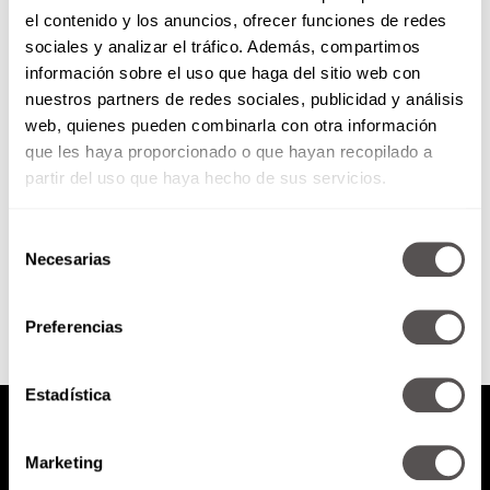
el contenido y los anuncios, ofrecer funciones de redes
Contrato del amor
sociales y analizar el tráfico. Además, compartimos
información sobre el uso que haga del sitio web con
nuestros partners de redes sociales, publicidad y análisis
Términos legales y condiciones
web, quienes pueden combinarla con otra información
que TODOS deberíamos
que les haya proporcionado o que hayan recopilado a
contemplar, firmar y respetar en
un contrato formal al iniciar una
partir del uso que haya hecho de sus servicios.
relación amorosa.
Selección
SEGUIR LEYENDO
Necesarias
de
consentimiento
Preferencias
Estadística
Marketing