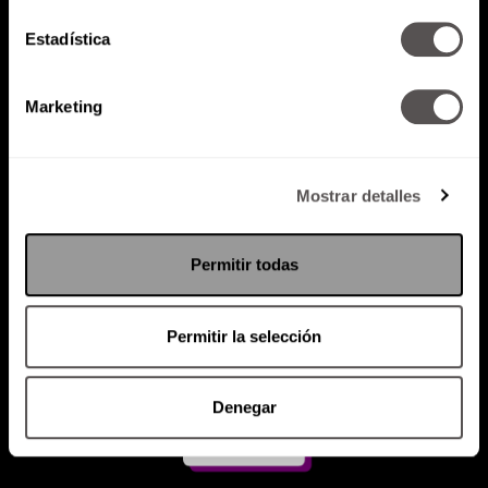
Estadística
Atención al cliente (suscripciones)
Política de Privacidad
Marketing
PODCAST
RADIO
MARTHA
EVENTOS
PRODUCTOS
SACA TU ID
RECUPERA ID
Mostrar detalles
Permitir todas
Permitir la selección
Denegar
Suscríbete