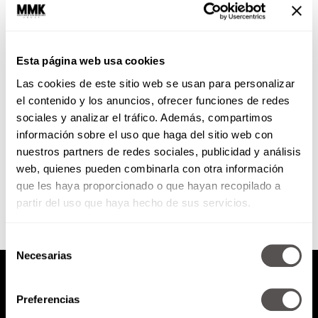
#LoMejorDel2016 Ausencia: no
me deja de doler…
Esta página web usa cookies
Hoy arrancamos con tema fuerte
Las cookies de este sitio web se usan para personalizar
para todos aquellos que siguen
sin encontrar la paz después de
el contenido y los anuncios, ofrecer funciones de redes
una pérdida.
sociales y analizar el tráfico. Además, compartimos
información sobre el uso que haga del sitio web con
nuestros partners de redes sociales, publicidad y análisis
SEGUIR LEYENDO
web, quienes pueden combinarla con otra información
que les haya proporcionado o que hayan recopilado a
partir del uso que haya hecho de sus servicios.
Selección
Necesarias
de
consentimiento
Preferencias