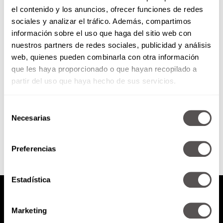
el contenido y los anuncios, ofrecer funciones de redes
Lunes 1 de julio de 2019
sociales y analizar el tráfico. Además, compartimos
información sobre el uso que haga del sitio web con
nuestros partners de redes sociales, publicidad y análisis
*Corona Capital 2019 *5 avances
web, quienes pueden combinarla con otra información
médicos para cuidar tus ojos *A
que les haya proporcionado o que hayan recopilado a
un año de la elección ¿Cómo nos
evaluamos los...
partir del uso que haya hecho de sus servicios.
Selección
SEGUIR LEYENDO
Necesarias
de
consentimiento
Preferencias
Estadística
Marketing