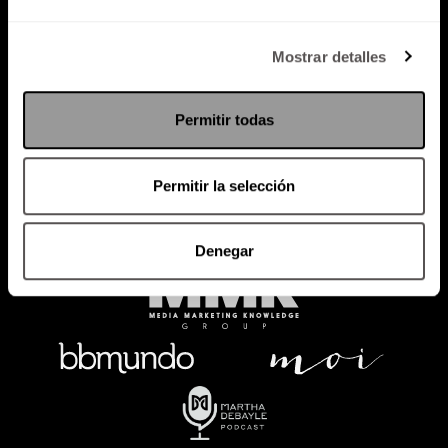
Política de Privacidad
Mostrar detalles
PODCAST
RADIO
MARTHA
EVENTOS
Permitir todas
PRODUCTOS
SACA TU ID
RECUPERA ID
Permitir la selección
Denegar