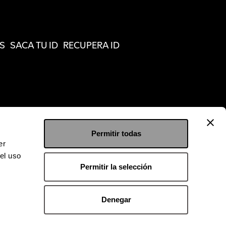
S
SACA TU ID
RECUPERA ID
Permitir todas
er
el uso
Permitir la selección
Denegar