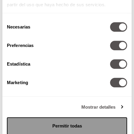
partir del uso que haya hecho de sus servicios.
Selección
Necesarias
de
consentimiento
Preferencias
Crecimiento humano: ¿qué es?
¿para qué sirve?
Estadística
Resulta que el primer paso para
mejorar su bienestar general es
Marketing
pensar en cómo va su vida en
distintos aspectos.
Mostrar detalles
SEGUIR LEYENDO
Permitir todas