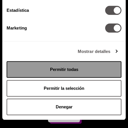
Estadística
Atención al cliente (suscripciones)
Política de Privacidad
Marketing
PODCAST
RADIO
MARTHA
EVENTOS
PRODUCTOS
SACA TU ID
RECUPERA ID
Mostrar detalles
Permitir todas
Permitir la selección
Denegar
Suscríbete