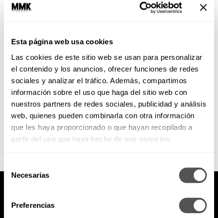
El arte de recaudar capital
Esta página web usa cookies
Les vamos a decir cuáles son las
Las cookies de este sitio web se usan para personalizar
claves para mejorar la relación
con el dinero y con eso recaudar
el contenido y los anuncios, ofrecer funciones de redes
capital,...
sociales y analizar el tráfico. Además, compartimos
información sobre el uso que haga del sitio web con
nuestros partners de redes sociales, publicidad y análisis
SEGUIR LEYENDO
web, quienes pueden combinarla con otra información
que les haya proporcionado o que hayan recopilado a
partir del uso que haya hecho de sus servicios.
Selección
Necesarias
de
consentimiento
Preferencias