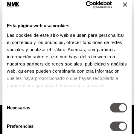
¿Cuántos amigos reales
podemos tener?
Esta página web usa cookies
Aunque parezca extraño, hay
Las cookies de este sitio web se usan para personalizar
científicos que han tratado de
demostrar, que no puedes tener
el contenido y los anuncios, ofrecer funciones de redes
todos los amigos que quieras.
sociales y analizar el tráfico. Además, compartimos
¿Pooooor?
información sobre el uso que haga del sitio web con
nuestros partners de redes sociales, publicidad y análisis
SEGUIR LEYENDO
web, quienes pueden combinarla con otra información
que les haya proporcionado o que hayan recopilado a
partir del uso que haya hecho de sus servicios.
Selección
Necesarias
de
consentimiento
Preferencias