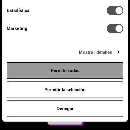
Estadística
Atención al cliente (suscripciones)
Política de Privacidad
Marketing
PODCAST
RADIO
MARTHA
EVENTOS
PRODUCTOS
SACA TU ID
RECUPERA ID
Mostrar detalles
Permitir todas
Permitir la selección
Denegar
Suscríbete