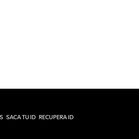
S
SACA TU ID
RECUPERA ID