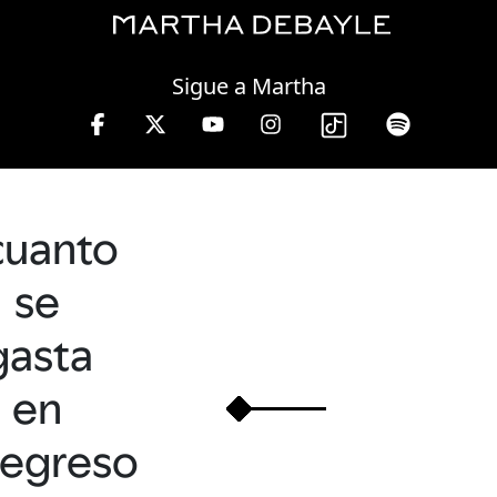
Sunday, 09 August, 2026
Sigue a Martha
rs.
cuanto
se
gasta
en
regreso