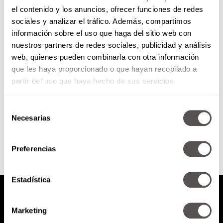
el contenido y los anuncios, ofrecer funciones de redes
La sorprendente verdad acerca
sociales y analizar el tráfico. Además, compartimos
de lo que nos motiva
información sobre el uso que haga del sitio web con
nuestros partners de redes sociales, publicidad y análisis
William viene a hablar de la
web, quienes pueden combinarla con otra información
motivación de acuerdo al libreo
que les haya proporcionado o que hayan recopilado a
“Drive: The Surprising Truth
About What Motivates Us” de...
partir del uso que haya hecho de sus servicios.
Selección
SEGUIR LEYENDO
Necesarias
de
consentimiento
Preferencias
Estadística
Marketing