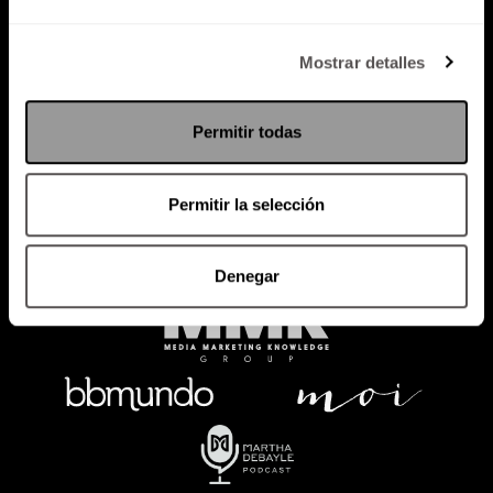
Política de Privacidad
Mostrar detalles
PODCAST
RADIO
MARTHA
EVENTOS
Permitir todas
PRODUCTOS
SACA TU ID
RECUPERA ID
Permitir la selección
Denegar