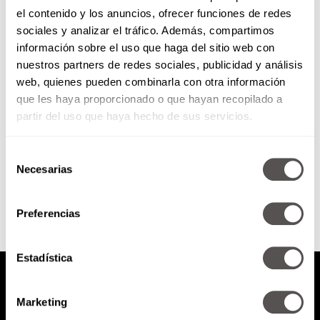
el contenido y los anuncios, ofrecer funciones de redes
¿Cómo decorar la mesa de
sociales y analizar el tráfico. Además, compartimos
Navidad?
información sobre el uso que haga del sitio web con
nuestros partners de redes sociales, publicidad y análisis
Les vamos a dar las claves E-S-P-
web, quienes pueden combinarla con otra información
E-C-T-A-C-U-L-A-R-E-S sobre cómo
que les haya proporcionado o que hayan recopilado a
decorar la mesa de Navidad y se
vea divina.
partir del uso que haya hecho de sus servicios.
Selección
SEGUIR LEYENDO
Necesarias
de
consentimiento
Preferencias
Estadística
Marketing