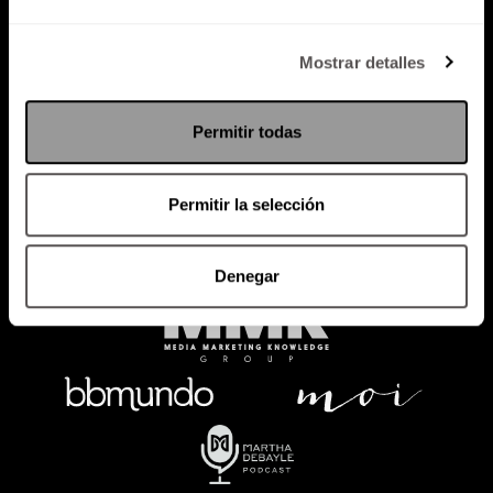
Política de Privacidad
Mostrar detalles
PODCAST
RADIO
MARTHA
EVENTOS
Permitir todas
PRODUCTOS
SACA TU ID
RECUPERA ID
Permitir la selección
Denegar