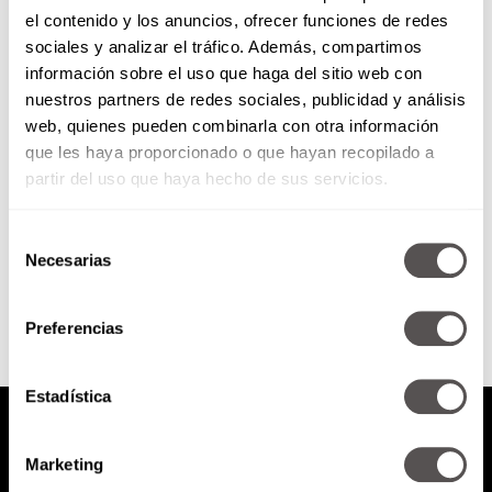
el contenido y los anuncios, ofrecer funciones de redes
¿Se puede cerrar el ciclo si te
sociales y analizar el tráfico. Además, compartimos
dejaron sin explicación?
información sobre el uso que haga del sitio web con
nuestros partners de redes sociales, publicidad y análisis
El duelo es personal y no
web, quienes pueden combinarla con otra información
necesitas del otro para superarlo,
que les haya proporcionado o que hayan recopilado a
el chiste es aceptar y soltar.
partir del uso que haya hecho de sus servicios.
Selección
SEGUIR LEYENDO
Necesarias
de
consentimiento
Preferencias
Estadística
Marketing