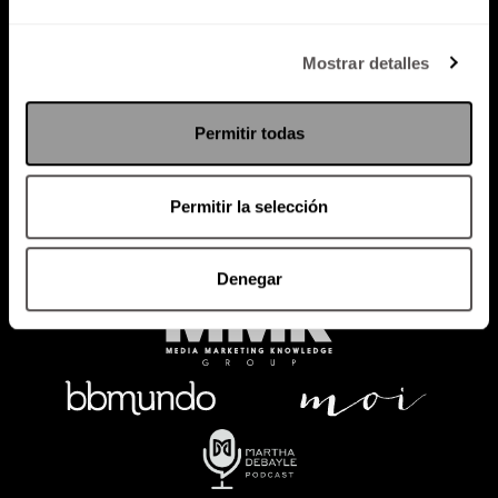
Política de Privacidad
Mostrar detalles
PODCAST
RADIO
MARTHA
EVENTOS
Permitir todas
PRODUCTOS
SACA TU ID
RECUPERA ID
Permitir la selección
Denegar