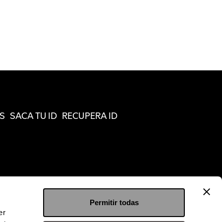
S
SACA TU ID
RECUPERA ID
Permitir todas
er