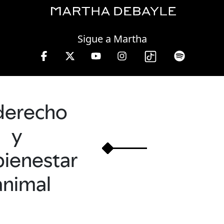
Friday, 07 August, 2026
Sigue a Martha
viernes de 10 a 13 hrs.
derecho
y
bienestar
animal