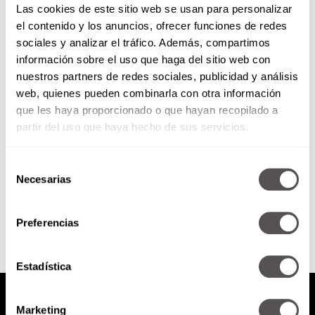
Las cookies de este sitio web se usan para personalizar
el contenido y los anuncios, ofrecer funciones de redes
sociales y analizar el tráfico. Además, compartimos
Todo lo que necesitas saber
información sobre el uso que haga del sitio web con
sobre la voluntad anticipada
nuestros partners de redes sociales, publicidad y análisis
web, quienes pueden combinarla con otra información
Les vamos a decir de qué va, en
qué casos aplica y la importancia
que les haya proporcionado o que hayan recopilado a
de hacerlo de manera legal
partir del uso que haya hecho de sus servicios.
para...
Selección
Necesarias
de
SEGUIR LEYENDO
consentimiento
Preferencias
Estadística
Marketing