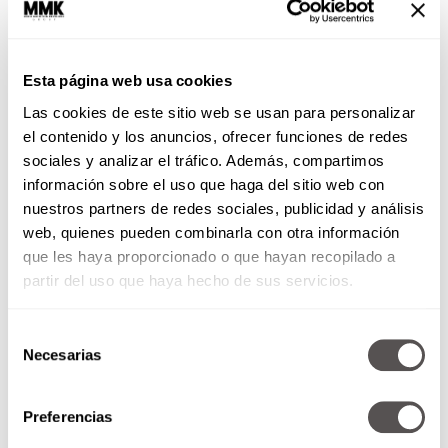
Esta página web usa cookies
Las cookies de este sitio web se usan para personalizar
el contenido y los anuncios, ofrecer funciones de redes
Trabajamos mucho,
sociales y analizar el tráfico. Además, compartimos
producimos poco
información sobre el uso que haga del sitio web con
nuestros partners de redes sociales, publicidad y análisis
¿Cómo andamos los mexicanos
web, quienes pueden combinarla con otra información
en competitividad?
que les haya proporcionado o que hayan recopilado a
partir del uso que haya hecho de sus servicios.
Selección
SEGUIR LEYENDO
Necesarias
de
consentimiento
Preferencias