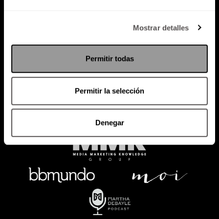
Política de Privacidad
Mostrar detalles
PODCAST
RADIO
MARTHA
EVENTOS
Permitir todas
PRODUCTOS
SACA TU ID
RECUPERA ID
Permitir la selección
Denegar