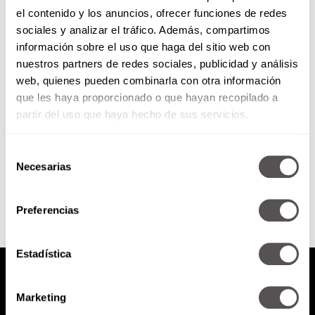
el contenido y los anuncios, ofrecer funciones de redes
Laura León en cabina
sociales y analizar el tráfico. Además, compartimos
información sobre el uso que haga del sitio web con
nuestros partners de redes sociales, publicidad y análisis
Vamos a cantar, vamos a jugar y
web, quienes pueden combinarla con otra información
le vamos a preguntar ¡de TODO!
que les haya proporcionado o que hayan recopilado a
partir del uso que haya hecho de sus servicios.
Selección
SEGUIR LEYENDO
Necesarias
de
consentimiento
Preferencias
Estadística
Marketing