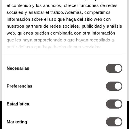
el contenido y los anuncios, ofrecer funciones de redes
Todo sobre la Catrina
sociales y analizar el tráfico. Además, compartimos
información sobre el uso que haga del sitio web con
nuestros partners de redes sociales, publicidad y análisis
Les vamos a decir quién es, quién
web, quienes pueden combinarla con otra información
la creó y cómo llegó a ser
que les haya proporcionado o que hayan recopilado a
símbolo en estos días.
partir del uso que haya hecho de sus servicios.
Selección
SEGUIR LEYENDO
Necesarias
de
consentimiento
Preferencias
Estadística
Marketing