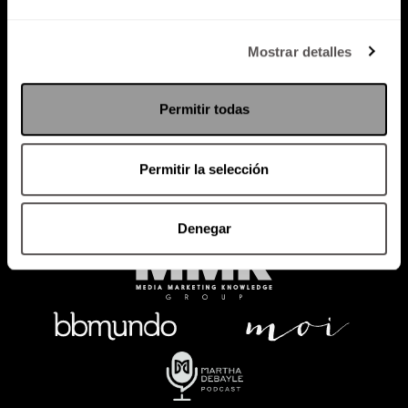
Política de Privacidad
Mostrar detalles
PODCAST
RADIO
MARTHA
EVENTOS
Permitir todas
PRODUCTOS
SACA TU ID
RECUPERA ID
Permitir la selección
Denegar