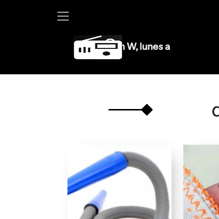
Martha Debayle en W, lunes a viernes de 10 a 