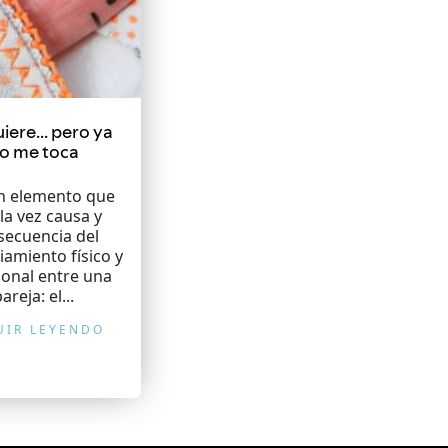
iere… pero ya
o me toca
n elemento que
 la vez causa y
secuencia del
iamiento físico y
onal entre una
areja: el...
UIR LEYENDO