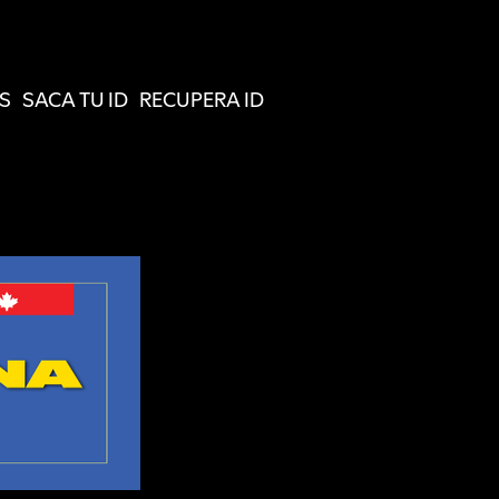
S
SACA TU ID
RECUPERA ID