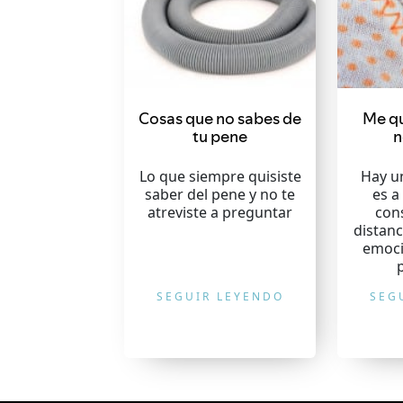
Cosas que no sabes de
Me qu
tu pene
n
Lo que siempre quisiste
Hay u
saber del pene y no te
es a
atreviste a preguntar
con
distanc
emoci
p
SEGUIR LEYENDO
SEG