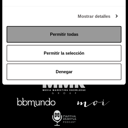
Política de Privacidad
Mostrar detalles
PODCAST
RADIO
MARTHA
EVENTOS
Permitir todas
PRODUCTOS
SACA TU ID
RECUPERA ID
Permitir la selección
Denegar