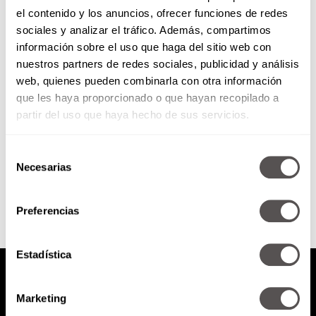
el contenido y los anuncios, ofrecer funciones de redes
Matamesta con Tom & Collins
sociales y analizar el tráfico. Además, compartimos
información sobre el uso que haga del sitio web con
nuestros partners de redes sociales, publicidad y análisis
Los Dj's mexicanos por los que
web, quienes pueden combinarla con otra información
van a morir de amor.
que les haya proporcionado o que hayan recopilado a
partir del uso que haya hecho de sus servicios.
Selección
SEGUIR LEYENDO
Necesarias
de
consentimiento
Preferencias
Estadística
Marketing