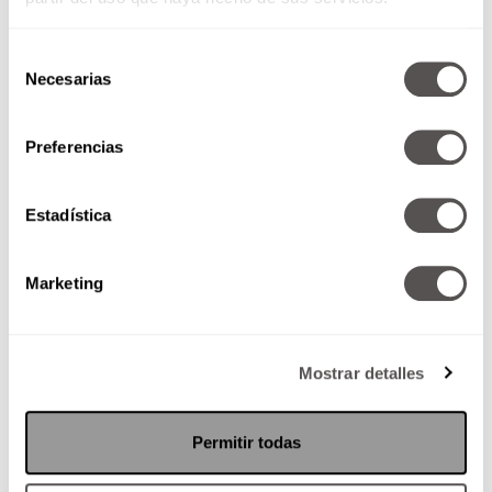
Selección
Necesarias
de
consentimiento
Preferencias
Aviones y aerolíneas: Los 5
más…
Estadística
¿Cuál es la aerolínea más lujosa?
Aquí les decimos además de
varios otros datos.
Marketing
Mostrar detalles
SEGUIR LEYENDO
Permitir todas