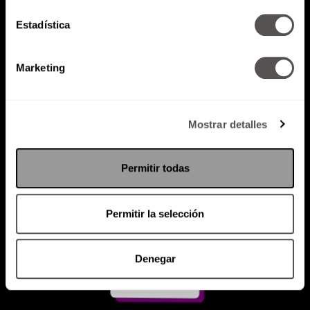
Estadística
Atención al cliente (suscripciones)
Política de Privacidad
Marketing
PODCAST
RADIO
MARTHA
EVENTOS
PRODUCTOS
SACA TU ID
RECUPERA ID
Mostrar detalles
Permitir todas
Permitir la selección
Denegar
Suscríbete