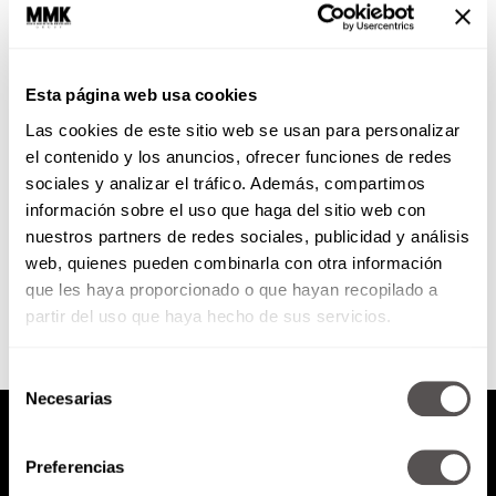
Behind the scenes: Semana
Santa
Esta página web usa cookies
Qué oso que sus hijos les
Las cookies de este sitio web se usan para personalizar
pregunten qué es la Semana
Santa y ustedes respondan: "Es la
el contenido y los anuncios, ofrecer funciones de redes
semana en la...
sociales y analizar el tráfico. Además, compartimos
información sobre el uso que haga del sitio web con
nuestros partners de redes sociales, publicidad y análisis
SEGUIR LEYENDO
web, quienes pueden combinarla con otra información
que les haya proporcionado o que hayan recopilado a
partir del uso que haya hecho de sus servicios.
Selección
Necesarias
de
consentimiento
Preferencias