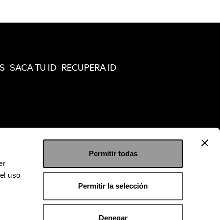
S
SACA TU ID
RECUPERA ID
Permitir todas
er
el uso
Permitir la selección
Denegar