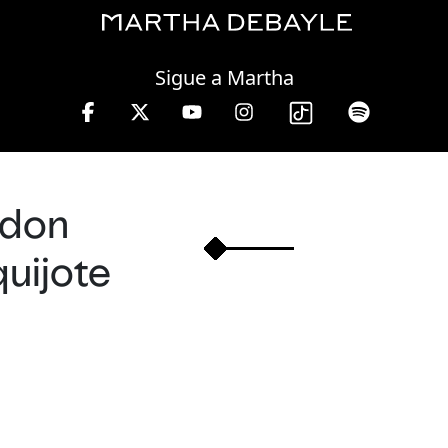
Saturday, 08 August, 2026
Sigue a Martha
a 13 hrs.
don
quijote