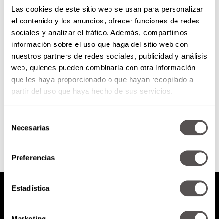
Las cookies de este sitio web se usan para personalizar
Claves para entender el
el contenido y los anuncios, ofrecer funciones de redes
conflicto de Cataluña
sociales y analizar el tráfico. Además, compartimos
información sobre el uso que haga del sitio web con
Si ya ven a Cataluña hasta en la
nuestros partners de redes sociales, publicidad y análisis
sopa peeero no entienden ni qué
web, quienes pueden combinarla con otra información
onda, hoy les vamos a dar...
que les haya proporcionado o que hayan recopilado a
partir del uso que haya hecho de sus servicios.
SEGUIR LEYENDO
Selección
Necesarias
de
consentimiento
Preferencias
Estadística
Marketing