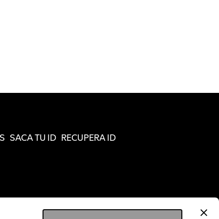
S
SACA TU ID
RECUPERA ID