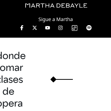
Saturday, 08 August, 2026
Sigue a Martha
donde
tomar
clases
de
opera