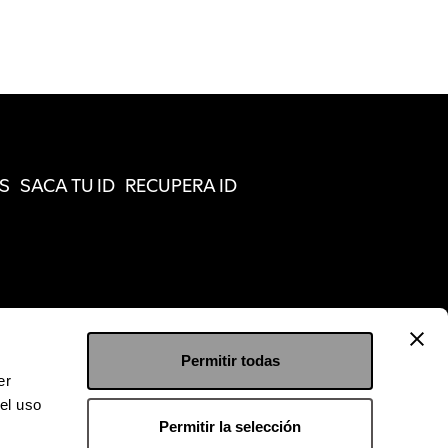
S
SACA TU ID
RECUPERA ID
Permitir todas
er
el uso
Permitir la selección