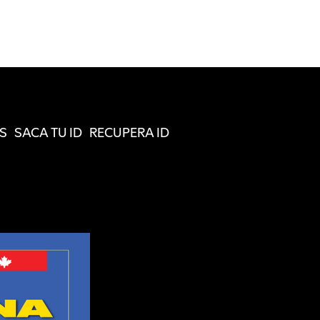
S
SACA TU ID
RECUPERA ID