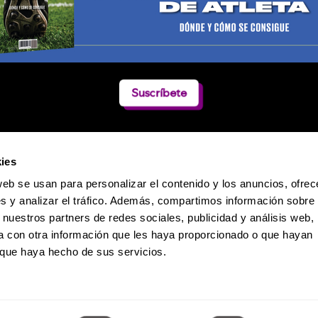
Suscríbete
ies
web se usan para personalizar el contenido y los anuncios, ofrec
s y analizar el tráfico. Además, compartimos información sobre 
 nuestros partners de redes sociales, publicidad y análisis web,
 con otra información que les haya proporcionado o que hayan
o que haya hecho de sus servicios.
Política de Privacidad
 Dumas 241 / Col. Polanco-Reforma / CP. 11550 / México D.F. / Teléfono: