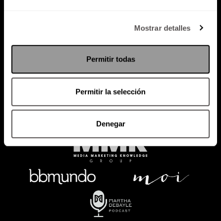
Política de Privacidad
Mostrar detalles
PODCAST
RADIO
MARTHA
EVENTOS
Permitir todas
PRODUCTOS
SACA TU ID
RECUPERA ID
Permitir la selección
Denegar