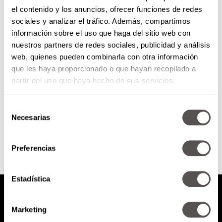
el contenido y los anuncios, ofrecer funciones de redes
Los inhalables: la “mona” y “el
sociales y analizar el tráfico. Además, compartimos
activo”
información sobre el uso que haga del sitio web con
nuestros partners de redes sociales, publicidad y análisis
Nuestra querida Silvia Martín del
web, quienes pueden combinarla con otra información
Campo, Investigadora del
que les haya proporcionado o que hayan recopilado a
CINVESTAV, nos va a explicar la
diferencia entre los inhalables
partir del uso que haya hecho de sus servicios.
llamados mona...
Selección
SEGUIR LEYENDO
Necesarias
de
consentimiento
Preferencias
Estadística
Marketing