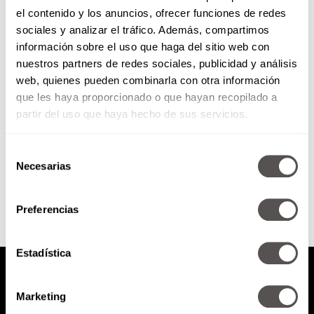
el contenido y los anuncios, ofrecer funciones de redes
¿Cómo hacer un détox
sociales y analizar el tráfico. Además, compartimos
emocional?
información sobre el uso que haga del sitio web con
nuestros partners de redes sociales, publicidad y análisis
Para todos los que están
web, quienes pueden combinarla con otra información
pasando por un momento en el
que les haya proporcionado o que hayan recopilado a
que sienten que ya no pueden
más, pero con...
partir del uso que haya hecho de sus servicios.
Selección
SEGUIR LEYENDO
Necesarias
de
consentimiento
Preferencias
Estadística
Marketing