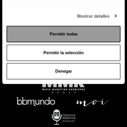
Política de Privacidad
Mostrar detalles
PODCAST
RADIO
MARTHA
EVENTOS
Permitir todas
PRODUCTOS
SACA TU ID
RECUPERA ID
Permitir la selección
Denegar