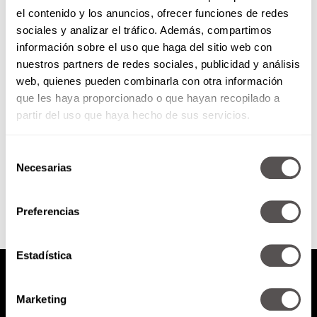
el contenido y los anuncios, ofrecer funciones de redes
Decora tu baño en un dos por
sociales y analizar el tráfico. Además, compartimos
tres
información sobre el uso que haga del sitio web con
nuestros partners de redes sociales, publicidad y análisis
Ya tienes ordenado tu baño, pero
web, quienes pueden combinarla con otra información
seguramente ahora sientes que
que les haya proporcionado o que hayan recopilado a
se ve simple, sin chiste y hasta
descolorido. Sigue estos...
partir del uso que haya hecho de sus servicios.
Selección
SEGUIR LEYENDO
Necesarias
de
consentimiento
Preferencias
Estadística
Marketing