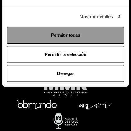
Política de Privacidad
Mostrar detalles
PODCAST
RADIO
MARTHA
EVENTOS
Permitir todas
PRODUCTOS
SACA TU ID
RECUPERA ID
Permitir la selección
Denegar