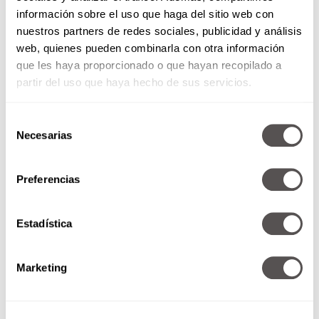
información sobre el uso que haga del sitio web con
nuestros partners de redes sociales, publicidad y análisis
web, quienes pueden combinarla con otra información
que les haya proporcionado o que hayan recopilado a
partir del uso que haya hecho de sus servicios.
Selección
Necesarias
de
consentimiento
Preferencias
¿Sientes que tu relación se
muere poco a poco?
Estadística
Se van a jalar los pelos con esto:
¿Si ya no siento mariposas o ya
no se me cae la...
Marketing