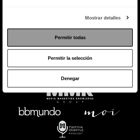
Política de Privacidad
Mostrar detalles
PODCAST
RADIO
MARTHA
EVENTOS
Permitir todas
PRODUCTOS
SACA TU ID
RECUPERA ID
Permitir la selección
Denegar