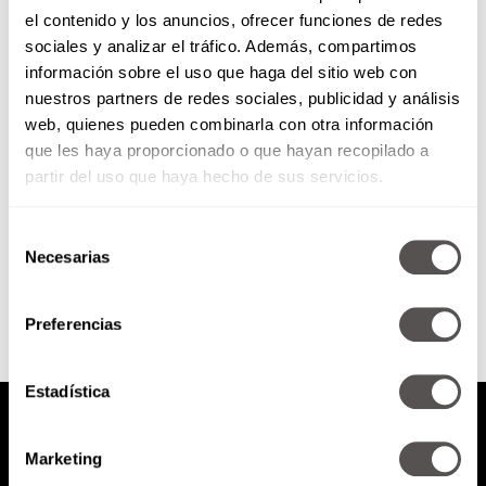
el contenido y los anuncios, ofrecer funciones de redes
Inscríbete al MootComp, te
sociales y analizar el tráfico. Además, compartimos
contamos la razón
información sobre el uso que haga del sitio web con
nuestros partners de redes sociales, publicidad y análisis
Este 19 de agosto, es el último día
web, quienes pueden combinarla con otra información
para inscribirse al 6to Concurso
que les haya proporcionado o que hayan recopilado a
de Competencia Económica para
estudiantes de Derecho...
partir del uso que haya hecho de sus servicios.
Selección
SEGUIR LEYENDO
Necesarias
de
consentimiento
Preferencias
Estadística
Marketing