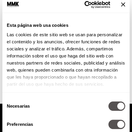
Estilos de vida verde
Esta página web usa cookies
No se necesita dañar al planeta
Las cookies de este sitio web se usan para personalizar
para tener calidad de vida,
chequen estas opciones que cero
el contenido y los anuncios, ofrecer funciones de redes
dañan el ecosistema.
sociales y analizar el tráfico. Además, compartimos
información sobre el uso que haga del sitio web con
nuestros partners de redes sociales, publicidad y análisis
SEGUIR LEYENDO
web, quienes pueden combinarla con otra información
que les haya proporcionado o que hayan recopilado a
partir del uso que haya hecho de sus servicios.
Selección
Necesarias
de
consentimiento
Preferencias