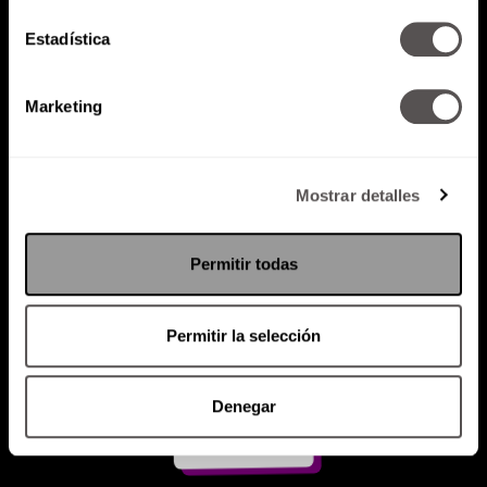
Estadística
Atención al cliente (suscripciones)
Política de Privacidad
Marketing
PODCAST
RADIO
MARTHA
EVENTOS
PRODUCTOS
SACA TU ID
RECUPERA ID
Mostrar detalles
Permitir todas
Permitir la selección
Denegar
Suscríbete