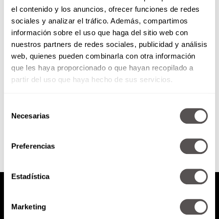
el contenido y los anuncios, ofrecer funciones de redes
Ojo con la retina: ¿De qué se
sociales y analizar el tráfico. Además, compartimos
enferma?
información sobre el uso que haga del sitio web con
nuestros partners de redes sociales, publicidad y análisis
Qué es la retina, cómo cuidarla,
web, quienes pueden combinarla con otra información
cuáles son sus enfermedades
que les haya proporcionado o que hayan recopilado a
más comunes.
partir del uso que haya hecho de sus servicios.
Selección
SEGUIR LEYENDO
Necesarias
de
consentimiento
Preferencias
Estadística
Marketing