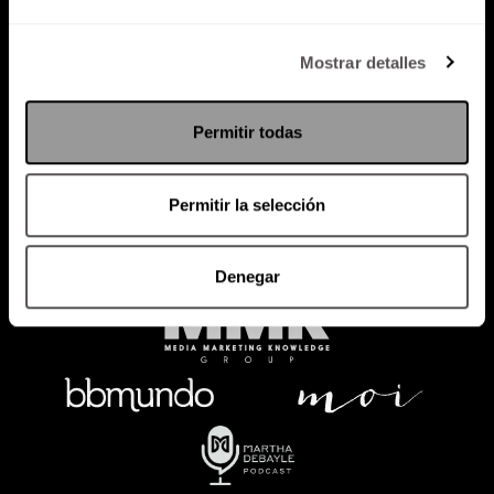
Política de Privacidad
Mostrar detalles
PODCAST
RADIO
MARTHA
EVENTOS
Permitir todas
PRODUCTOS
SACA TU ID
RECUPERA ID
Permitir la selección
Denegar