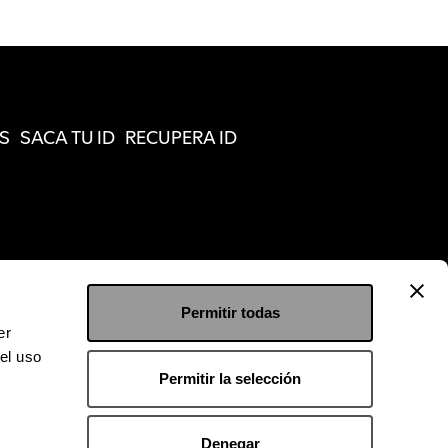
S
SACA TU ID
RECUPERA ID
Permitir todas
er
el uso
Permitir la selección
Denegar