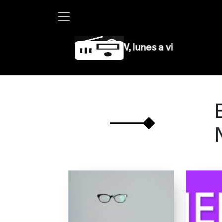
Martha Debayle en W, lunes a viernes de 10 a 1