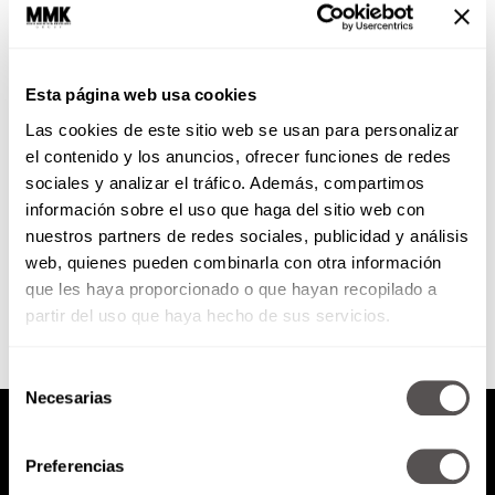
¿Qué es realmente el amor a
primera vista?
Esta página web usa cookies
Si conocen al fulano o la fulana y
Las cookies de este sitio web se usan para personalizar
juran que encontraron al amor
de su vida y el chiste no...
el contenido y los anuncios, ofrecer funciones de redes
sociales y analizar el tráfico. Además, compartimos
información sobre el uso que haga del sitio web con
nuestros partners de redes sociales, publicidad y análisis
SEGUIR LEYENDO
web, quienes pueden combinarla con otra información
que les haya proporcionado o que hayan recopilado a
partir del uso que haya hecho de sus servicios.
Selección
Necesarias
de
consentimiento
Preferencias