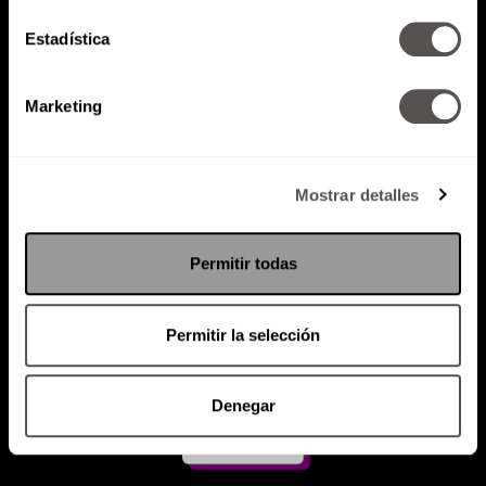
Estadística
Atención al cliente (suscripciones)
Política de Privacidad
Marketing
PODCAST
RADIO
MARTHA
EVENTOS
PRODUCTOS
SACA TU ID
RECUPERA ID
Mostrar detalles
Permitir todas
Permitir la selección
Denegar
Suscríbete