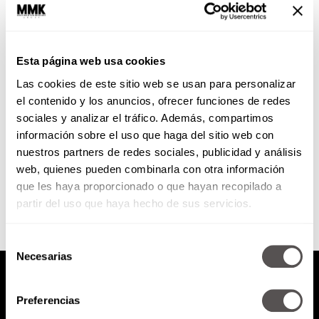
Las reglas del beso
Esta página web usa cookies
¿Cuándo sí, cuándo no? ¿Cómo sí,
Las cookies de este sitio web se usan para personalizar
cómo no? ¿Dónde sí, dónde no?
Llega Leopi con el
el contenido y los anuncios, ofrecer funciones de redes
#DecálogoDelBeso.
sociales y analizar el tráfico. Además, compartimos
información sobre el uso que haga del sitio web con
nuestros partners de redes sociales, publicidad y análisis
SEGUIR LEYENDO
web, quienes pueden combinarla con otra información
que les haya proporcionado o que hayan recopilado a
partir del uso que haya hecho de sus servicios.
Selección
Necesarias
de
consentimiento
Preferencias