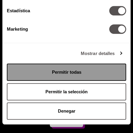
Estadística
Atención al cliente (suscripciones)
Política de Privacidad
Marketing
PODCAST
RADIO
MARTHA
EVENTOS
PRODUCTOS
SACA TU ID
RECUPERA ID
Mostrar detalles
Permitir todas
Permitir la selección
Denegar
Suscríbete