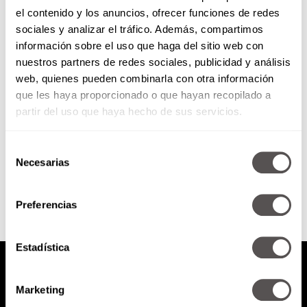
el contenido y los anuncios, ofrecer funciones de redes
4 puntos clave para hacer
sociales y analizar el tráfico. Además, compartimos
ejercicio diario
información sobre el uso que haga del sitio web con
nuestros partners de redes sociales, publicidad y análisis
Para ti que no eres fan de ir al
web, quienes pueden combinarla con otra información
gym, salir a correr al parque o
que les haya proporcionado o que hayan recopilado a
poner el video de...
partir del uso que haya hecho de sus servicios.
Selección
SEGUIR LEYENDO
Necesarias
de
consentimiento
Preferencias
Estadística
Marketing