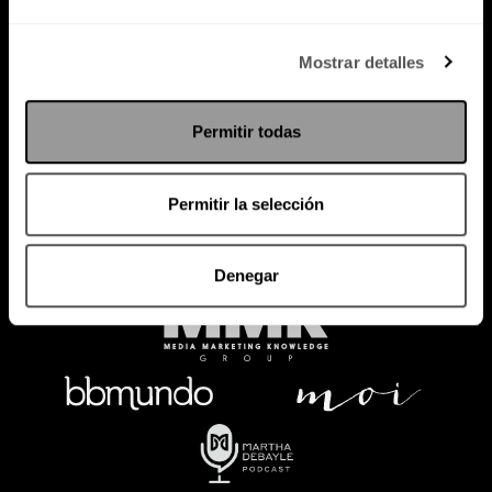
Política de Privacidad
Mostrar detalles
PODCAST
RADIO
MARTHA
EVENTOS
Permitir todas
PRODUCTOS
SACA TU ID
RECUPERA ID
Permitir la selección
Denegar