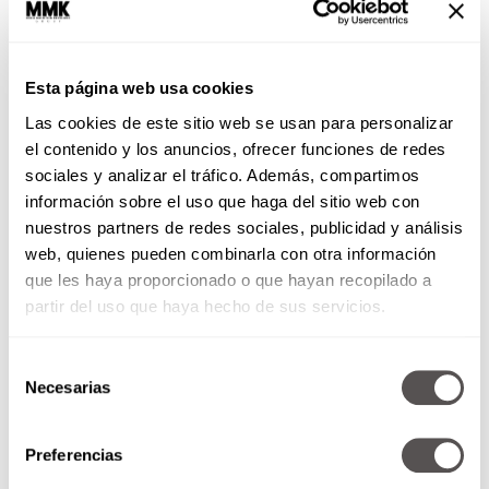
Esta página web usa cookies
Las cookies de este sitio web se usan para personalizar
el contenido y los anuncios, ofrecer funciones de redes
Para que el músculo se vea
sociales y analizar el tráfico. Además, compartimos
¿Cómo entreno?
información sobre el uso que haga del sitio web con
nuestros partners de redes sociales, publicidad y análisis
Por: Keiji Yoshiki Tw. @KeiYoshiki
web, quienes pueden combinarla con otra información
Para lograr que se noten los
que les haya proporcionado o que hayan recopilado a
bíceps cuando doblas el brazo y
traes una T-shirt...
partir del uso que haya hecho de sus servicios.
Selección
SEGUIR LEYENDO
Necesarias
de
consentimiento
Preferencias