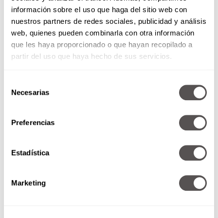
información sobre el uso que haga del sitio web con
nuestros partners de redes sociales, publicidad y análisis
web, quienes pueden combinarla con otra información
que les haya proporcionado o que hayan recopilado a
partir del uso que haya hecho de sus servicios.
Selección
Necesarias
de
consentimiento
Preferencias
Ayurveda: de regreso a lo
natural
Estadística
¿Ya saben lo que es la Ayurveda?
Se trata del mejor cuidado de la
piel que se pueden imaginar.
Marketing