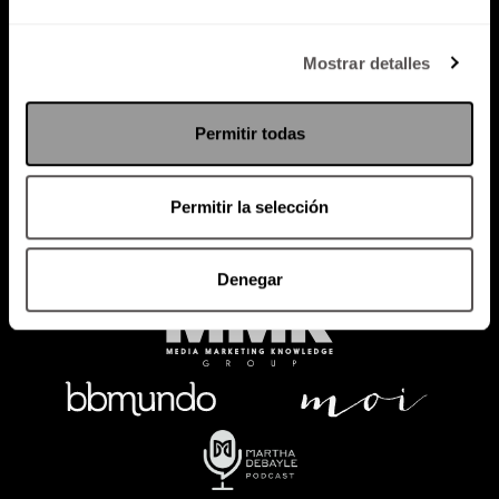
Política de Privacidad
Mostrar detalles
PODCAST
RADIO
MARTHA
EVENTOS
Permitir todas
PRODUCTOS
SACA TU ID
RECUPERA ID
Permitir la selección
Denegar