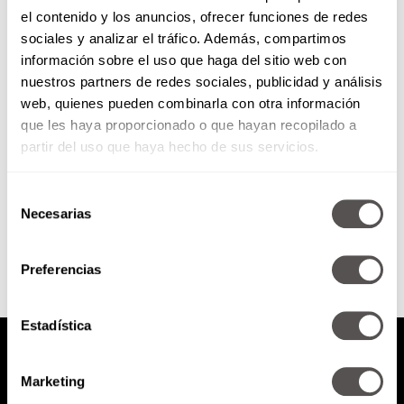
el contenido y los anuncios, ofrecer funciones de redes
Los 4 equilibrios de la felicidad
sociales y analizar el tráfico. Además, compartimos
genuina
información sobre el uso que haga del sitio web con
nuestros partners de redes sociales, publicidad y análisis
Les vamos a decir qué onda con
web, quienes pueden combinarla con otra información
los 4 equilibrios que debemos
que les haya proporcionado o que hayan recopilado a
tener para alcanzar la felicidad
genuina, que son:...
partir del uso que haya hecho de sus servicios.
Selección
SEGUIR LEYENDO
Necesarias
de
consentimiento
Preferencias
Estadística
Marketing