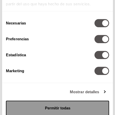
partir del uso que haya hecho de sus servicios.
Selección
Necesarias
de
consentimiento
Preferencias
13 de noviembre de 2017
Estadística
*Alienación Parental: Una forma
de maltrato *El Café: Boost para
Marketing
el cerebro y salud cardiovascular
*El mundo de Tim Burton...
Mostrar detalles
SEGUIR LEYENDO
Permitir todas