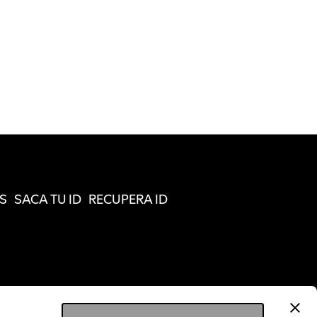
S
SACA TU ID
RECUPERA ID