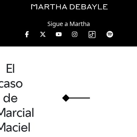
Friday, 07 August, 2026
Sigue a Martha
 hrs.
El
caso
de
Marcial
Maciel