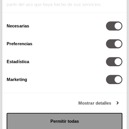
partir del uso que haya hecho de sus servicios.
Selección
Necesarias
de
consentimiento
Preferencias
El cerebro y los efectos post
COVID
Estadística
Para todos los han tenido COVID
aquí les decimos cuáles son las
Marketing
secuelas que puede causar el
coronavirus en el...
Mostrar detalles
SEGUIR LEYENDO
Permitir todas