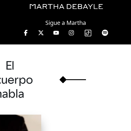
Saturday, 08 August, 2026
Sigue a Martha
s de 10 a 13 hrs.
El
cuerpo
habla