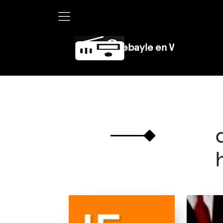
Martha Debayle en W, lunes a vierne