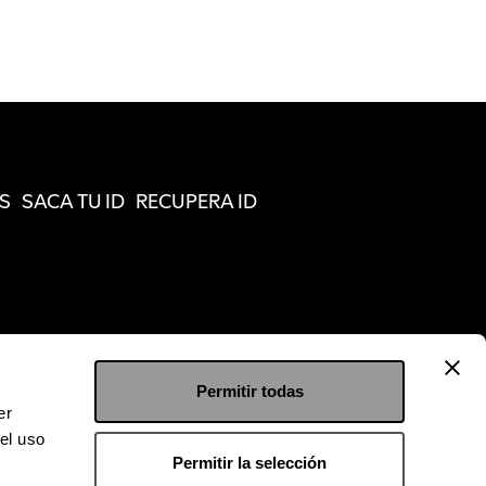
S
SACA TU ID
RECUPERA ID
Permitir todas
er
el uso
Permitir la selección