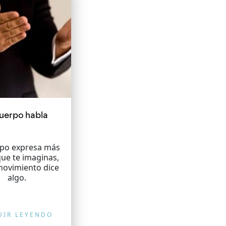
cuerpo habla
rpo expresa más
que te imaginas,
movimiento dice
algo.
UIR LEYENDO