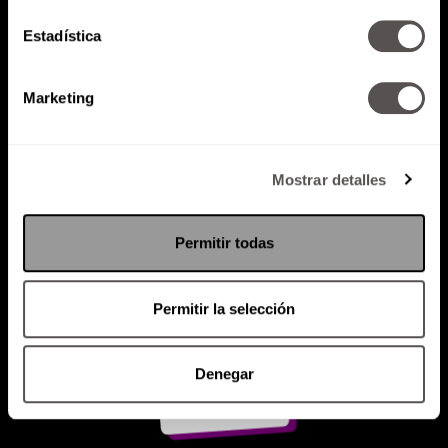
Estadística
Atención al cliente (suscripciones)
Política de Privacidad
Marketing
PODCAST
RADIO
MARTHA
EVENTOS
PRODUCTOS
SACA TU ID
RECUPERA ID
Mostrar detalles
Permitir todas
Permitir la selección
Denegar
Suscríbete