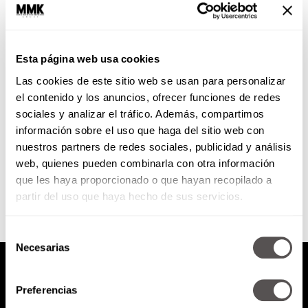
¿Qué hago con mi lana?
Esta página web usa cookies
El dólar ya está por las nubes y
Las cookies de este sitio web se usan para personalizar
todos andamos en
incertidumbre. ¿En serio van a
el contenido y los anuncios, ofrecer funciones de redes
subir los precios de...
sociales y analizar el tráfico. Además, compartimos
información sobre el uso que haga del sitio web con
nuestros partners de redes sociales, publicidad y análisis
SEGUIR LEYENDO
web, quienes pueden combinarla con otra información
que les haya proporcionado o que hayan recopilado a
partir del uso que haya hecho de sus servicios.
Selección
Necesarias
de
consentimiento
Preferencias