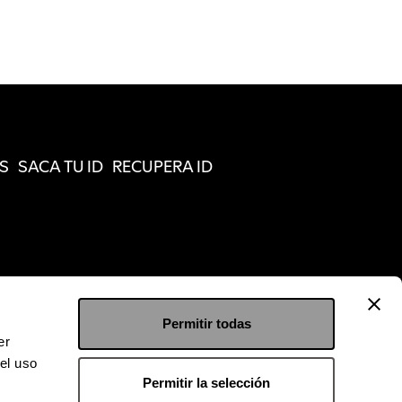
S
SACA TU ID
RECUPERA ID
Permitir todas
er
el uso
Permitir la selección