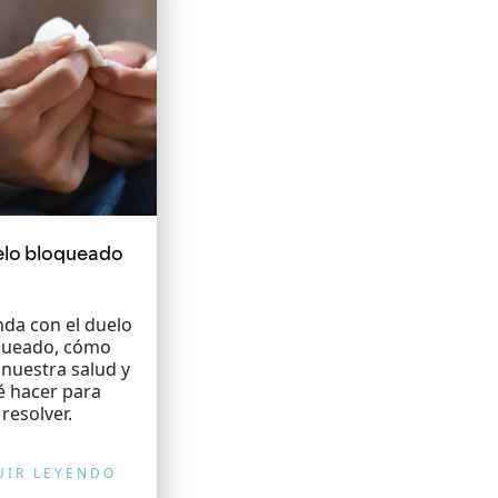
elo bloqueado
da con el duelo
queado, cómo
 nuestra salud y
é hacer para
resolver.
UIR LEYENDO