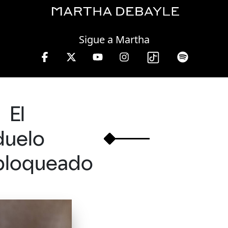
Saturday, 08 August, 2026
Sigue a Martha
tha Debayle en W, lunes a viernes de 10 a 13 hrs.
El
duelo
bloqueado