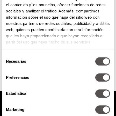
el contenido y los anuncios, ofrecer funciones de redes
El esfuerzo lo vale
sociales y analizar el tráfico. Además, compartimos
información sobre el uso que haga del sitio web con
nuestros partners de redes sociales, publicidad y análisis
Criar hijos con un critero propio
web, quienes pueden combinarla con otra información
es mucho más difícil y agotador,
que les haya proporcionado o que hayan recopilado a
pero sin duda es lo mejor que
puedes...
partir del uso que haya hecho de sus servicios.
Selección
SEGUIR LEYENDO
Necesarias
de
consentimiento
Preferencias
Estadística
Marketing