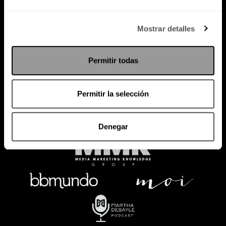
Política de Privacidad
Mostrar detalles
PODCAST
RADIO
MARTHA
EVENTOS
Permitir todas
PRODUCTOS
SACA TU ID
RECUPERA ID
Permitir la selección
Denegar