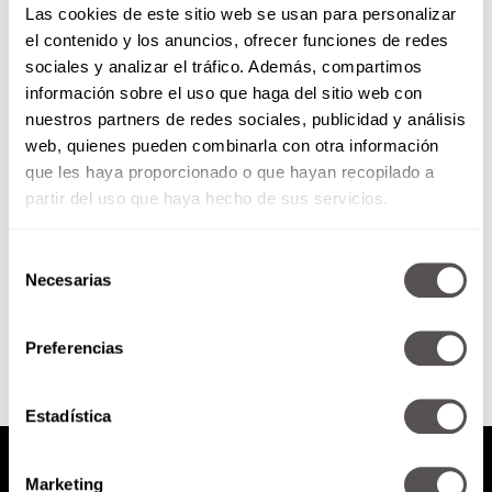
Las cookies de este sitio web se usan para personalizar
el contenido y los anuncios, ofrecer funciones de redes
sociales y analizar el tráfico. Además, compartimos
El Factor Figueroa: El
información sobre el uso que haga del sitio web con
helicóptero de Luis Miguel
nuestros partners de redes sociales, publicidad y análisis
web, quienes pueden combinarla con otra información
O lo que es lo mismo:
instrucciones para divertirse en
que les haya proporcionado o que hayan recopilado a
Texcoco
partir del uso que haya hecho de sus servicios.
Selección
Necesarias
de
SEGUIR LEYENDO
consentimiento
Preferencias
Estadística
Marketing