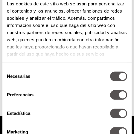
Las cookies de este sitio web se usan para personalizar
el contenido y los anuncios, ofrecer funciones de redes
sociales y analizar el tráfico. Además, compartimos
El futuro de los jóvenes
información sobre el uso que haga del sitio web con
emprendedores en México
nuestros partners de redes sociales, publicidad y análisis
web, quienes pueden combinarla con otra información
Jóvenes mexicanos, ¿los más
emprendedores? En
que les haya proporcionado o que hayan recopilado a
comparación con otros países
partir del uso que haya hecho de sus servicios.
son los que más quieren
emprender y los que menos...
Selección
Necesarias
de
SEGUIR LEYENDO
consentimiento
Preferencias
Estadística
Marketing